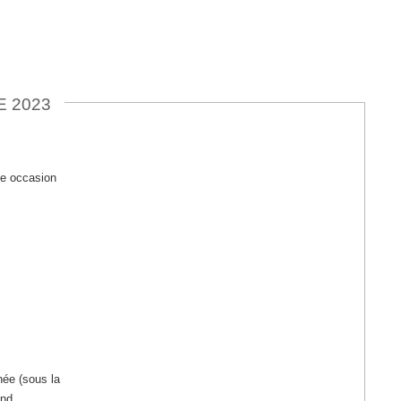
E 2023
ne occasion
née (sous la
and.