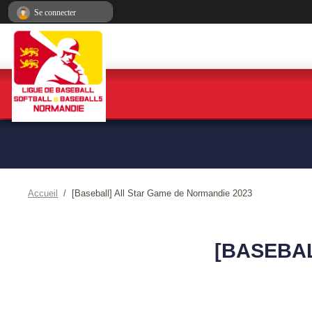
Panneau de gestion des cookies
Se connecter
Accueil
[Baseball] All Star Game de Normandie 2023
[BASEBAL