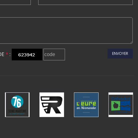
DE
*
:
ENVOYER