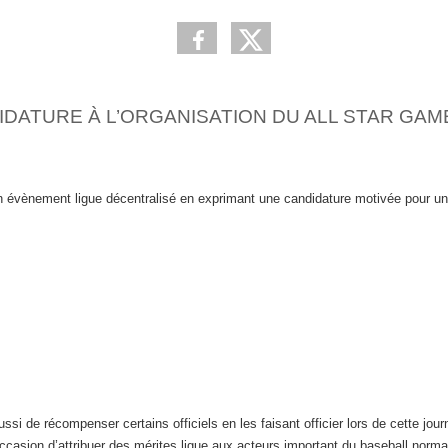
DATURE À L’ORGANISATION DU ALL STAR GAM
n évènement ligue décentralisé en exprimant une candidature motivée pour u
si de récompenser certains officiels en les faisant officier lors de cette jour
ccasion d’attribuer des mérites ligue aux acteurs important du baseball norm