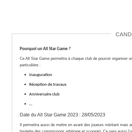
CANDI
Pourquoi un All Star Game ?
Ce All Star Game permettra à chaque club de pouvoir organiser u
particulière :
Inauguration
Réception de travaux
Anniversaire club
…
Date du All Star Game 2023 : 28/05/2023
Il permettra aussi de mettre en avant des joueurs méritant mais aus
houlette des commissions arbitrage et scorage). Ce sera aussi l’o