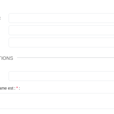
:
TIONS
ame est :
*
: