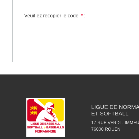
Veuillez recopier le code
*
:
LIGUE DE NORMA
ET SOFTBALL
17 RUE VERDI - IMME
76000
ROUEN