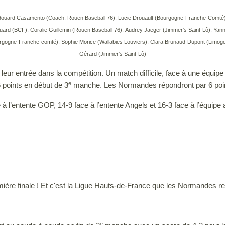
ouard Casamento (Coach, Rouen Baseball 76), Lucie Drouault (Bourgogne-Franche-Comté), Emi
d (BCF), Coralie Guillemin (Rouen Baseball 76), Audrey Jaeger (Jimmer's Saint-Lô), Yann
urgogne-Franche-comté), Sophie Morice (Wallabies Louviers), Clara Brunaud-Dupont (Limoges
Gérard (Jimmer's Saint-Lô)
eur entrée dans la compétition. Un match difficile, face à une équipe
e
 points en début de 3
manche. Les Normandes répondront par 6 point
à l’entente GOP, 14-9 face à l’entente Angels et 16-3 face à l’équipe 
ière finale !
Et c'est la Ligue Hauts-de-France que les Normandes re
e