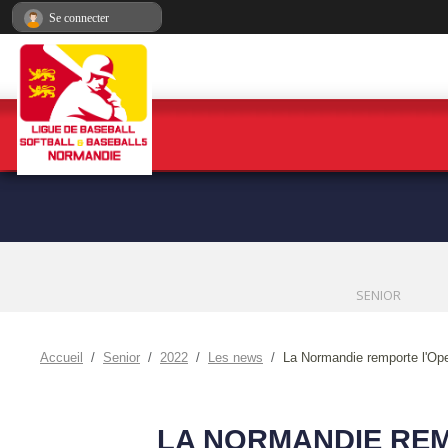
Panneau de gestion des cookies
Se connecter
SENIOR
Accueil
Senior
2022
Les news
La Normandie remporte l'Op
LA NORMANDIE REM