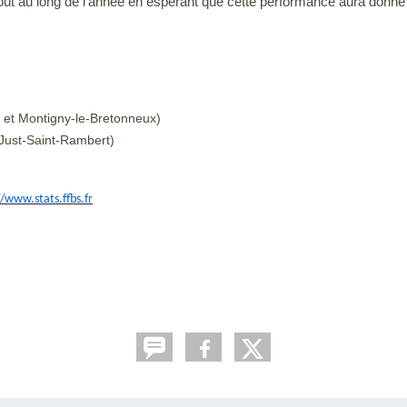
t au long de l'année en espérant que cette performance aura donné l'
 et Montigny-le-Bretonneux)
Just-Saint-Rambert)
//www.stats.ffbs.fr