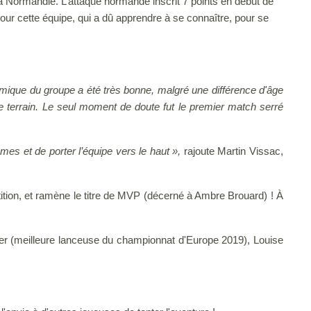
 Normandie. L’attaque normande inscrit 7 points en début de
our cette équipe, qui a dû apprendre à se connaître, pour se
mique du groupe a été très bonne, malgré une différence d'âge
le terrain. Le seul moment de doute fut le premier match serré
mes et de porter l’équipe vers le haut »,
rajoute Martin Vissac,
tition, et ramène le titre de MVP (décerné à Ambre Brouard) ! À
er (meilleure lanceuse du championnat d'Europe 2019), Louise