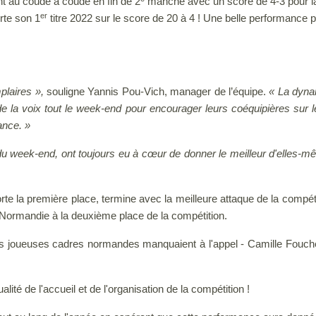
ont au coude à coude en fin de 2
manche avec un score de 4-3 pour la
er
rte son 1
titre 2022 sur le score de 20 à 4 ! Une belle performance p
plaires »,
souligne Yannis Pou-Vich, manager de l’équipe.
«
La dyna
de la voix tout le week-end pour encourager leurs coéquipières sur 
ance. »
 du week-end, ont toujours eu à cœur de donner le meilleur d'elles-mê
rte la première place, termine avec la meilleure attaque de la compé
 Normandie à la deuxième place de la compétition.
des joueuses cadres normandes manquaient à l'appel - Camille Fouch
ité de l'accueil et de l'organisation de la compétition !