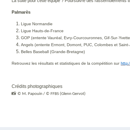
La suite pour cette équipe ? Poursuivre des rassemblements tou
Palmarès
Ligue Normandie
Ligue Hauts-de-France
GOP (entente Vauréal, Evry-Courcouronnes, Gif-Sur-Yvette
Angels (entente Ermont, Domont, PUC, Colombes et Saint-
Belles Baseball (Grande-Bretagne)
Retrouvez les résultats et statistiques de la compétition sur
http:
Crédits photographiques
📸
© M. Papouin / © FFBS (Glenn Gervot)