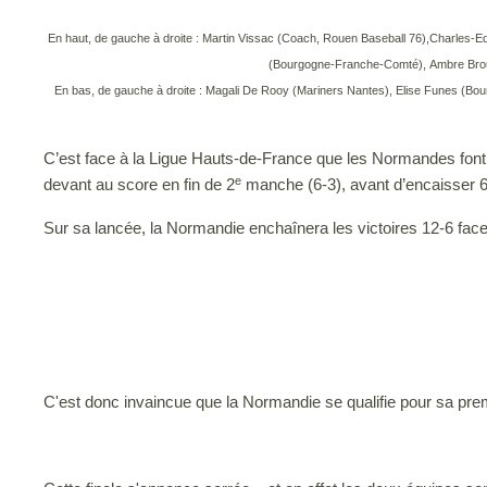
En haut, de gauche à droite : Martin Vissac (Coach, Rouen Baseball 76),Charles-Ed
(Bourgogne-Franche-Comté), Ambre Brouar
En bas, de gauche à droite : Magali De Rooy (Mariners Nantes), Elise Funes (Bo
C’est face à la Ligue Hauts-de-France que les Normandes font l
e
devant au score en fin de 2
manche (6-3), avant d’encaisser 6
Sur sa lancée, la Normandie enchaînera les victoires 12-6 face 
C'est donc invaincue que la Normandie se qualifie pour sa prem