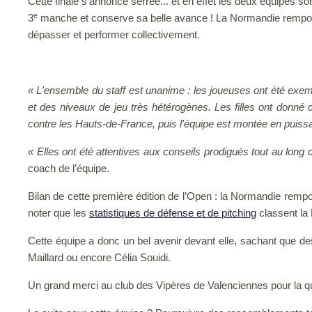
Cette finale s'annonce serrée... et en effet les deux équipes s
e
3
manche et conserve sa belle avance ! La Normandie rempo
dépasser et performer collectivement.
« L'ensemble du staff est unanime : les joueuses ont été exem
et des niveaux de jeu très hétérogènes. Les filles ont donné 
contre les Hauts-de-France, puis l'équipe est montée en puiss
« Elles ont été attentives aux conseils prodigués tout au long
coach de l’équipe.
Bilan de cette première édition de l’Open : la Normandie rempo
noter que les
statistiques de défense et de pitching
classent la
Cette équipe a donc un bel avenir devant elle, sachant que 
Maillard ou encore Célia Souidi.
Un grand merci au club des Vipères de Valenciennes pour la qual