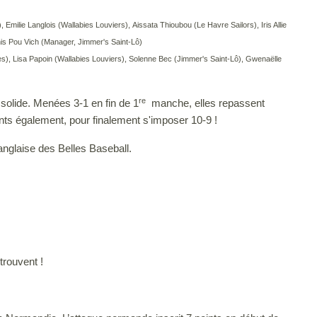
lie Langlois (Wallabies Louviers), Aissata Thioubou (Le Havre Sailors), Iris Allie
is Pou Vich (Manager, Jimmer's Saint-Lô)
), Lisa Papoin (Wallabies Louviers), Solenne Bec (Jimmer's Saint-Lô), Gwenaëlle
re
 solide. Menées 3-1 en fin de 1
manche, elles repassent
s également, pour finalement s'imposer 10-9 !
anglaise des Belles Baseball.
trouvent !