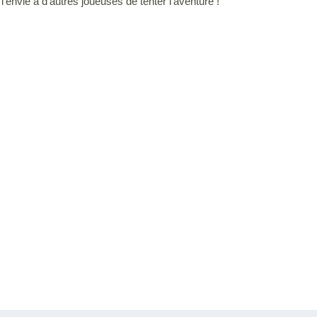
envie à d'autres joueuses de tenter l'aventure !